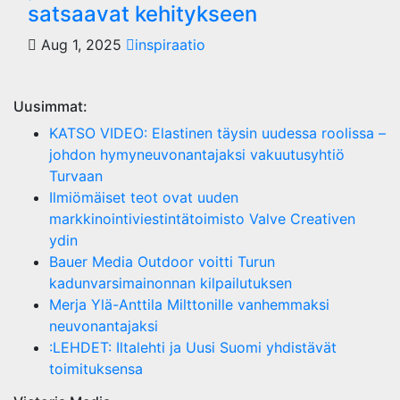
satsaavat kehitykseen
Aug 1, 2025
inspiraatio
Uusimmat:
KATSO VIDEO: Elastinen täysin uudessa roolissa –
johdon hymyneuvonantajaksi vakuutusyhtiö
Turvaan
Ilmiömäiset teot ovat uuden
markkinointiviestintätoimisto Valve Creativen
ydin
Bauer Media Outdoor voitti Turun
kadunvarsimainonnan kilpailutuksen
Merja Ylä-Anttila Milttonille vanhemmaksi
neuvonantajaksi
:LEHDET: Iltalehti ja Uusi Suomi yhdistävät
toimituksensa