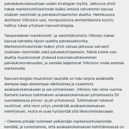
palvelukokonaisuuttaan uuden strategian myötä. Jatkossa yhtiö
hakee markkinointiviestinnän lisäksi entistä vahvemmin kasvua
sisäisen viestinnän ja palvelukohtaamisten alueilta. Helmikuussa
aloittanut Villivision uusi, monipuolisista ammattilaisista koottu
hallitus tukee yrityksen kasvustrategiaa.
Tamperelainen markkinointi- ja viestintätoimisto Villivisio hakee
kasvua kahdelta täysin uudelta palvelusektorilta.
Markkinointiviestinnän lisäksi yhtiö satsaa jatkossa vahvasti
sisäiseen viestintään sekä palvelukohtaamisiin. Nämä kolme osa-
aluetta muodostavat yhdessä kokonaisvaltaisemman
palvelukokonaisuuden, ja samalla laajentavat Villivision omaa asemaa
markkinoilla.
Kasvustrategian muutoksen taustalla on halu tarjota asiakkaille
aiempaa laaja-alaisempaa näkökulmaa ja osaamista
asiakaskokemukseen ja sen johtamiseen. Villivisio teki viime vuonna
Kantarin kanssa tutkimuksen asiakaskokemuksen johtamisesta 50
suomalaisessa pörssi- ja pk-yrityksessä. Tutkimuksen tulokset
osoittivat, että moni yritys ymmärtää asiakaskokemuksen
merkityksen, mutta ei osaa hyödyntää sitä liiketoiminnassaaan.
– Olemme pitkään toimineet pelkästään markkinointiviestinnän
kentällä, ja tunnistamme, että asiakaskokemuksen kehittämisessä on