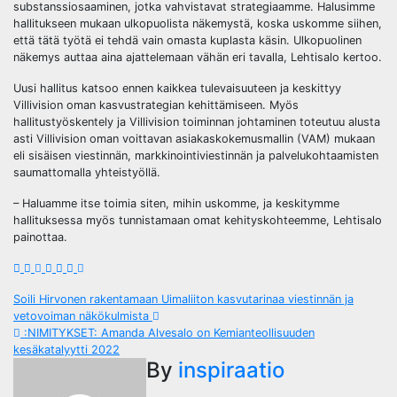
substanssiosaaminen, jotka vahvistavat strategiaamme. Halusimme
hallitukseen mukaan ulkopuolista näkemystä, koska uskomme siihen,
että tätä työtä ei tehdä vain omasta kuplasta käsin. Ulkopuolinen
näkemys auttaa aina ajattelemaan vähän eri tavalla, Lehtisalo kertoo.
Uusi hallitus katsoo ennen kaikkea tulevaisuuteen ja keskittyy
Villivision oman kasvustrategian kehittämiseen. Myös
hallitustyöskentely ja Villivision toiminnan johtaminen toteutuu alusta
asti Villivision oman voittavan asiakaskokemusmallin (VAM) mukaan
eli sisäisen viestinnän, markkinointiviestinnän ja palvelukohtaamisten
saumattomalla yhteistyöllä.
– Haluamme itse toimia siten, mihin uskomme, ja keskitymme
hallituksessa myös tunnistamaan omat kehityskohteemme, Lehtisalo
painottaa.
Post
Soili Hirvonen rakentamaan Uimaliiton kasvutarinaa viestinnän ja
vetovoiman näkökulmista
navigation
:NIMITYKSET: Amanda Alvesalo on Kemianteollisuuden
kesäkatalyytti 2022
By
inspiraatio