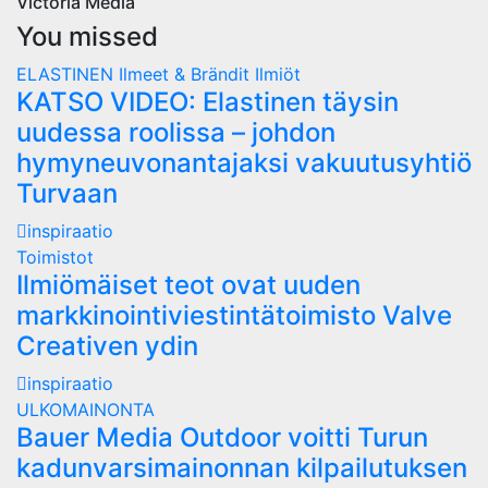
Victoria Media
You missed
ELASTINEN
Ilmeet & Brändit
Ilmiöt
KATSO VIDEO: Elastinen täysin
uudessa roolissa – johdon
hymyneuvonantajaksi vakuutusyhtiö
Turvaan
inspiraatio
Toimistot
Ilmiömäiset teot ovat uuden
markkinointiviestintätoimisto Valve
Creativen ydin
inspiraatio
ULKOMAINONTA
Bauer Media Outdoor voitti Turun
kadunvarsimainonnan kilpailutuksen