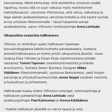
kasvunvaraa. Meitä kiinnostaa, mitä esimerkiksi yrityksen sisällä
tapahtuu, koska sillä on suuri vaikutus myös markkinoinnin
mahdollisuuksiin. Uskomme Villivisiossa, että vahva, vaikuttava ja
laaja-alainen asiakaskokemus vahvistaa brändiä ja sitä kautta tuottaa
arvoa yrityksen liiketoiminnalle – tässä haluamme auttaa
asiakkaitamme, sanoo Villivision toimitusjohtaja
Anna Lehtisalo
.
Ulkopuolista osaamista hallitukseen
Villivisio on nimittänyt uuden hallituksen tukemaan
kasvustrategiaansa kaikilta kolmelta palvelualueelta. Uudessa
ammattihallituksessa on kolme yhtiön ulkopuolista jäsentä: muun
muassa Elisa Viihteen ja Elisan Kirjan markkinoinnista pitkään
vastannut
Tommi Taponen
(markkinointiviestintä ja brändin
arvontuotto), Solitalta Senior Business Designer
Mikko
Väätäinen
(liiketoimintamallit, uusiutuva liiketoiminta), sekä Voipan
perustaja ja yrityskulttuurimuotoilija
Jonne Seppä
(sisäinen viestintä,
yrityskulttuuri ja johtaminen).
Hallitukseen kuuluu lisäksi Villivision omistajat: toimitusjohtaja ja
hallituksen puheenjohtaja
Anna Lehtisalo
sekä
asiakkuusjohtajat
Pasi Kuhmonen
ja
Henna Kärkkäinen
.
– Kaikilla hallituksen jäsenillä on vahva tausta ja oma