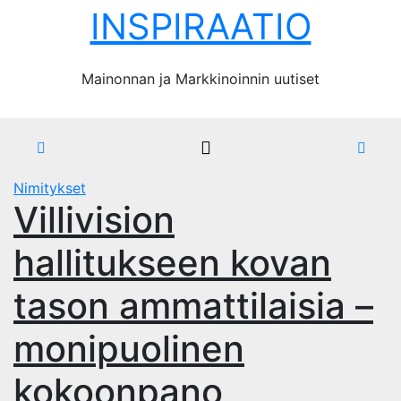
Skip
INSPIRAATIO
to
content
Mainonnan ja Markkinoinnin uutiset
Nimitykset
Villivision
hallitukseen kovan
tason ammattilaisia –
monipuolinen
kokoonpano