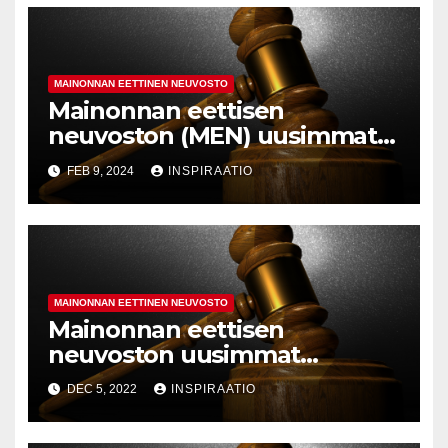
MAINONNAN EETTINEN NEUVOSTO
Mainonnan eettisen
neuvoston (MEN) uusimmat
lausunnot 2/2024
FEB 9, 2024
INSPIRAATIO
MAINONNAN EETTINEN NEUVOSTO
Mainonnan eettisen
neuvoston uusimmat
lausunnot 8/2022
DEC 5, 2022
INSPIRAATIO