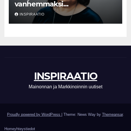
vanhemmaksi
neuvonantajaksi
INSPIRAATIO
INSPIRAATIO
Mainonnan ja Markkinoinnin uutiset
Proudly powered by WordPress
|
Theme: News Way by
Themeansar
.
Home
yhteystiedot