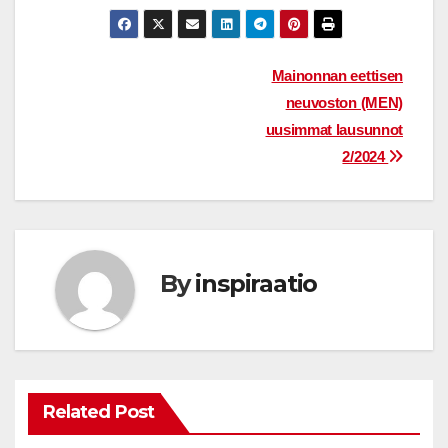
Post
Mainonnan eettisen
neuvoston (MEN)
navigation
uusimmat lausunnot
2/2024
By
inspiraatio
Related Post