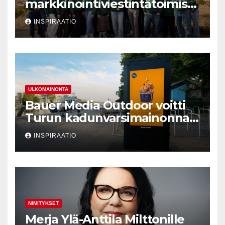
markkinointiviestintätoimisto
Valve Creativen ydin
INSPIRAATIO
ULKOMAINONTA
Bauer Media Outdoor voitti
Turun kadunvarsimainonnan
kilpailutuksen
INSPIRAATIO
NIMITYKSET
Merja Ylä-Anttila Milttonille