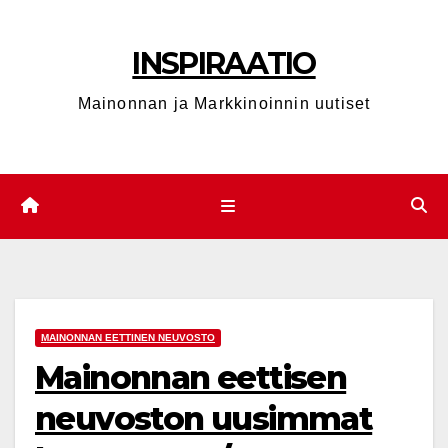
Skip
to
INSPIRAATIO
content
Mainonnan ja Markkinoinnin uutiset
MAINONNAN EETTINEN NEUVOSTO
Mainonnan eettisen
neuvoston uusimmat