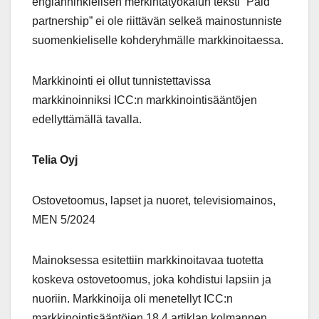
englanninkielisen merkintätyökalun teksti ”Paid
partnership” ei ole riittävän selkeä mainostunniste
suomenkieliselle kohderyhmälle markkinoitaessa.
Markkinointi ei ollut tunnistettavissa
markkinoinniksi ICC:n markkinointisääntöjen
edellyttämällä tavalla.
Telia Oyj
Ostovetoomus, lapset ja nuoret, televisiomainos,
MEN 5/2024
Mainoksessa esitettiin markkinoitavaa tuotetta
koskeva ostovetoomus, joka kohdistui lapsiin ja
nuoriin. Markkinoija oli menetellyt ICC:n
markkinointisääntöjen 18.4 artiklan kolmannen