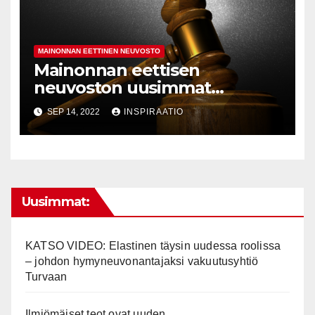
MAINONNAN EETTINEN NEUVOSTO
Mainonnan eettisen
neuvoston uusimmat
lausunnot 6/2022
SEP 14, 2022
INSPIRAATIO
Uusimmat:
KATSO VIDEO: Elastinen täysin uudessa roolissa
– johdon hymyneuvonantajaksi vakuutusyhtiö
Turvaan
Ilmiömäiset teot ovat uuden