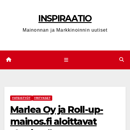
Skip
to
INSPIRAATIO
content
Mainonnan ja Markkinoinnin uutiset
YHTEISTYÖT
YRITYKSET
Marlea Oy ja Roll-up-
mainos.fi aloittavat