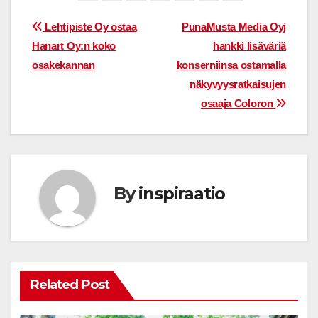
Post
Lehtipiste Oy ostaa
PunaMusta Media Oyj
Hanart Oy:n koko
hankki lisäväriä
navigation
osakekannan
konserniinsa ostamalla
näkyvyysratkaisujen
osaaja Coloron
By
inspiraatio
Related Post