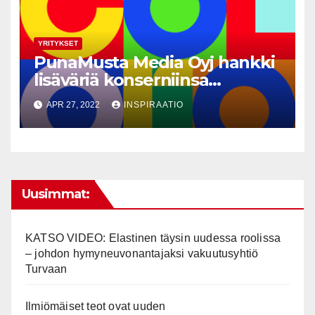
YRITYKSET
PunaMusta Media Oyj hankki
lisäväriä konserniinsa
ostamalla
APR 27, 2022
INSPIRAATIO
näkyvyysratkaisujen osaaja
Coloron
Uusimmat:
KATSO VIDEO: Elastinen täysin uudessa roolissa
– johdon hymyneuvonantajaksi vakuutusyhtiö
Turvaan
Ilmiömäiset teot ovat uuden