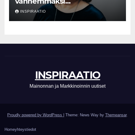
vanhemmaksi
neuvonantajaksi
INSPIRAATIO
INSPIRAATIO
Mainonnan ja Markkinoinnin uutiset
Proudly powered by WordPress
|
Theme: News Way by
Themeansar
.
Home
yhteystiedot