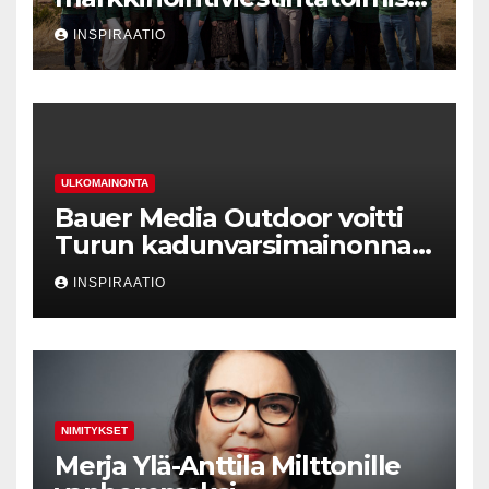
Valve Creativen ydin
INSPIRAATIO
ULKOMAINONTA
Bauer Media Outdoor voitti
Turun kadunvarsimainonnan
kilpailutuksen
INSPIRAATIO
NIMITYKSET
Merja Ylä-Anttila Milttonille