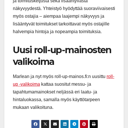
ja toimitusketjusta sekä lisääntyvästä
näkyvyydestä. Yhteistyö hyödyttää suoraviivaisesti
myös ostajia – aiempaa laajempi näkyvyys ja
lisääntyvät toimitukset tarkoittavat myös ostajille
halvempia hintoja ja nopeampia toimituksia.
Uusi roll-up-mainosten
valikoima
Marlean ja nyt myös roll-up-mainos.fi:n uusittu
roll-
up -valikoima
kattaa suositut messu- ja
tapahtumamainokset neljässä eri laatu- ja
hintaluokassa, samalla myös käyttötarpeen
mukaan valikoituna.