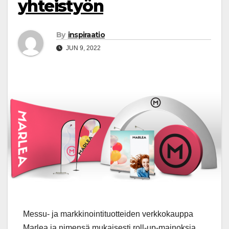
yhteistyön
By
inspiraatio
JUN 9, 2022
Messu- ja markkinointituotteiden verkkokauppa
Marlea ja nimensä mukaisesti roll-up-mainoksia