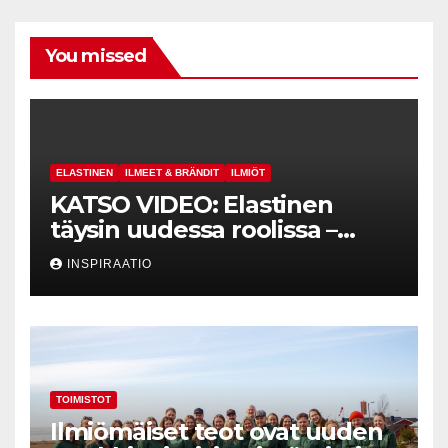
You missed
ELASTINEN
ILMEET & BRÄNDIT
ILMIÖT
KATSO VIDEO: Elastinen
täysin uudessa roolissa –
johdon
INSPIRAATIO
hymyneuvonantajaksi
vakuutusyhtiö Turvaan
TOIMISTOT
Ilmiömäiset teot ovat uuden