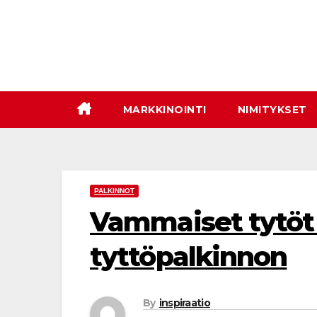
Skip
to
content
MARKKINOINTI
NIMITYKSET
PALKINNOT
Vammaiset tytöt 
tyttöpalkinnon
By
inspiraatio