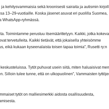
ja kehitysvammaisia sekä kroonisesti sairaita ja autismin kirjol
ssa 13–29-vuotiaille. Koska jäsenet asuvat eri puolilla Suomea,
ja WhatsApp-ryhmässä.
ita. Toimintamme perustuu itsemäärittelyyn. Kaikki, jotka kokeva
vat tervetulleita. Kaikki tietävät, että jokaisella yhteisömme
us, eikä kukaan kyseenalaista toisen tapaa toimia”, Rusetti ry:n
eskusteluissa. Tytöt puhuvat usein siitä, miten haluaisivat me
n. Silloin tulee tunne, että on ulkopuolinen”, Vammaisten tyttöj
maiset tytöt on malliesimerkki aidosta osallisuudesta,
amisesta.