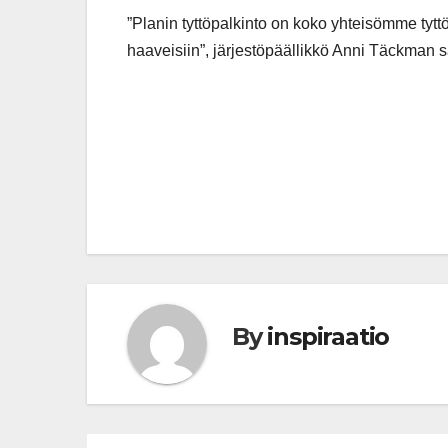
”Planin tyttöpalkinto on koko yhteisömme tyttöj
haaveisiin”, järjestöpäällikkö Anni Täckman 
Post
navigation
By
inspiraatio