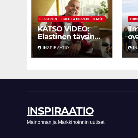
ELASTINEN
ILMEET & BRÄNDIT
ILMIÖT
TOIM
KATSO VIDEO:
Il
Elastinen täysin
ov
uudessa roolissa –
ma
INSPIRAATIO
IN
johdon
nt
hymyneuvonantaj
Cr
aksi vakuutusyhtiö
Turvaan
INSPIRAATIO
Mainonnan ja Markkinoinnin uutiset