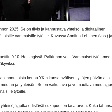
innon 2025. Se on tiivis ja kannustava yhteisö ja digitaalinen
 toisille vammaisille tytöille. Kuvassa Anniina Lehtinen (vas.) j
aettiin 9.10. Helsingissä. Palkinnon voitti Vammaiset tytöt -medi
äkyviksi.
alkinnon toista kertaa YK:n kansainvälisen tyttöjen päivän alla.
t -median ja -yhteisön. Se on vaikuttava ja voimauttava media, j
aisille tytöille.
a yhteisöjä, jotka edistävät sukupuolten tasa-arvoa. Kuka tahans