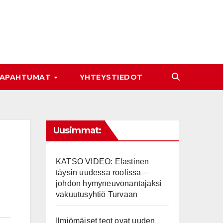
APAHTUMAT
YHTEYSTIEDOT
Uusimmat:
KATSO VIDEO: Elastinen
täysin uudessa roolissa –
johdon hymyneuvonantajaksi
vakuutusyhtiö Turvaan
Ilmiömäiset teot ovat uuden