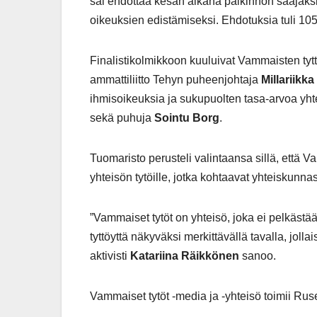
sai ehdottaa kesän aikana palkinnon saajaksi 
oikeuksien edistämiseksi. Ehdotuksia tuli 105
Finalistikolmikkoon kuuluivat Vammaisten ty
ammattiliitto Tehyn puheenjohtaja
Millariikk
ihmisoikeuksia ja sukupuolten tasa-arvoa yht
sekä puhuja
Sointu Borg
.
Tuomaristo perusteli valintaansa sillä, että V
yhteisön tytöille, jotka kohtaavat yhteiskunn
”Vammaiset tytöt on yhteisö, joka ei pelkäs
tyttöyttä näkyväksi merkittävällä tavalla, jol
aktivisti
Katariina Räikkönen
sanoo.
Vammaiset tytöt -media ja -yhteisö toimii Ruse