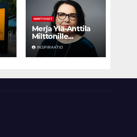
NIMITYKSET
Merja Ylä-Anttila
Milttonille
vanhemmaksi
INSPIRAATIO
non
neuvonantajaksi
sen