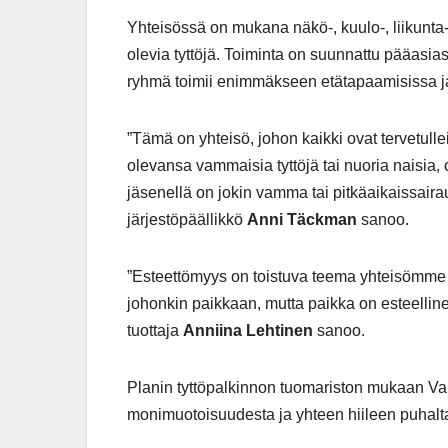
Yhteisössä on mukana näkö-, kuulo-, liikunta- 
olevia tyttöjä. Toiminta on suunnattu pääasia
ryhmä toimii enimmäkseen etätapaamisissa 
”Tämä on yhteisö, johon kaikki ovat tervetulle
olevansa vammaisia tyttöjä tai nuoria naisia, o
jäsenellä on jokin vamma tai pitkäaikaissaira
järjestöpäällikkö
Anni Täckman
sanoo.
”Esteettömyys on toistuva teema yhteisömme k
johonkin paikkaan, mutta paikka on esteelline
tuottaja
Anniina Lehtinen
sanoo.
Planin tyttöpalkinnon tuomariston mukaan Vam
monimuotoisuudesta ja yhteen hiileen puhalt