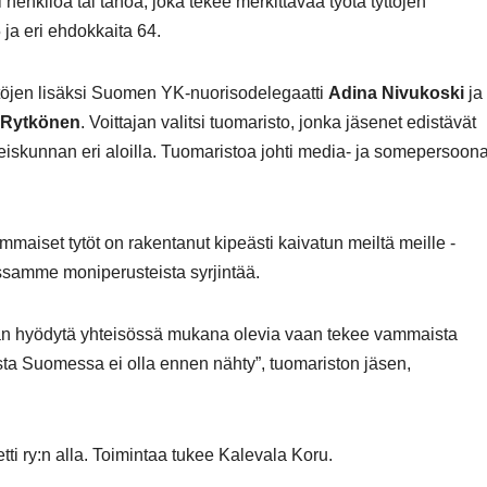
henkilöä tai tahoa, joka tekee merkittävää työtä tyttöjen
 ja eri ehdokkaita 64.
ttöjen lisäksi Suomen YK-nuorisodelegaatti
Adina Nivukoski
ja
a Rytkönen
. Voittajan valitsi tuomaristo, jonka jäsenet edistävät
eiskunnan eri aloilla. Tuomaristoa johti media- ja somepersoon
ammaiset tytöt on rakentanut kipeästi kaivatun meiltä meille -
assamme moniperusteista syrjintää.
tään hyödytä yhteisössä mukana olevia vaan tekee vammaista
laista Suomessa ei olla ennen nähty”, tuomariston jäsen,
tti ry:n alla. Toimintaa tukee Kalevala Koru.