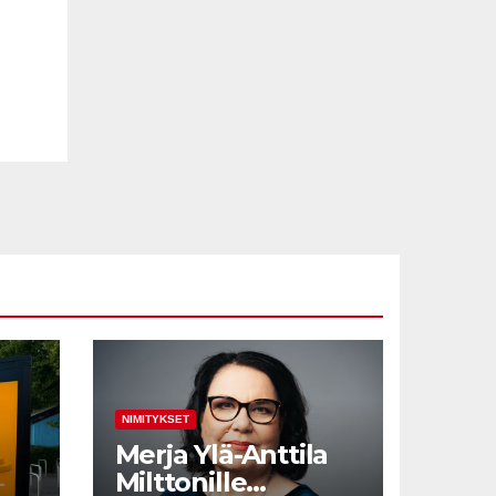
NIMITYKSET
Merja Ylä-Anttila
Milttonille