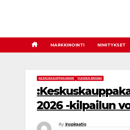
Skip
to
content
MARKKINOINTI
NIMITYKSET
KESKUSKAUPPAKAMARI
VUODEN BRÄNDI
:Keskuskauppaka
2026 -kilpailun vo
By
inspiraatio