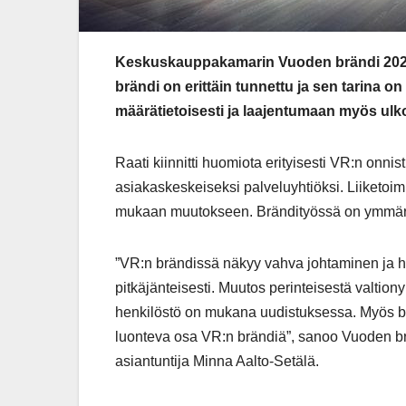
Keskuskauppakamarin Vuoden brändi 2026 -
brändi on erittäin tunnettu ja sen tarina
määrätietoisesti ja laajentumaan myös ulko
Raati kiinnitti huomiota erityisesti VR:n onn
asiakaskeskeiseksi palveluyhtiöksi. Liiketoimi
mukaan muutokseen. Brändityössä on ymmärre
”VR:n brändissä näkyy vahva johtaminen ja hall
pitkäjänteisesti. Muutos perinteisestä valtiony
henkilöstö on mukana uudistuksessa. Myös brä
luonteva osa VR:n brändiä”, sanoo Vuoden b
asiantuntija Minna Aalto-Setälä.