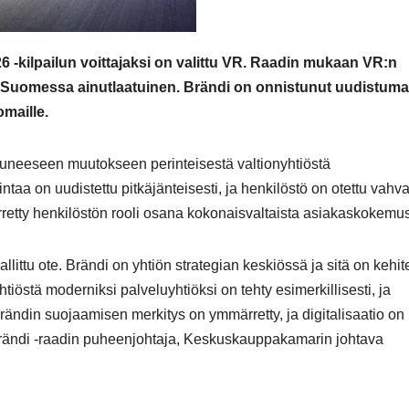
kilpailun voittajaksi on valittu VR. Raadin mukaan VR:n
 on Suomessa ainutlaatuinen. Brändi on onnistunut uudistum
maille.
istuneeseen muutokseen perinteisestä valtionyhtiöstä
ntaa on uudistettu pitkäjänteisesti, ja henkilöstö on otettu vahva
tty henkilöstön rooli osana kokonaisvaltaista asiakaskokemus
ittu ote. Brändi on yhtiön strategian keskiössä ja sitä on kehite
htiöstä moderniksi palveluyhtiöksi on tehty esimerkillisesti, ja
ndin suojaamisen merkitys on ymmärretty, ja digitalisaatio on
rändi -raadin puheenjohtaja, Keskuskauppakamarin johtava