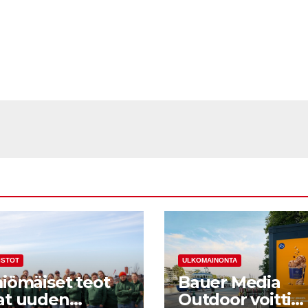
ISTOT
ULKOMAINONTA
miömäiset teot
Bauer Media
at uuden
Outdoor voitti