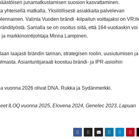
päästöisen junamatkustamisen suosion kasvattaminen.
teisellä matkalla. Yksilöllisesti asiakkaita palvelevan
ennainen. Valinta Vuoden brändi -kilpailun voittajaksi on VR:ll
brändityöstä. Samalla se on osoitus siitä, että 164-vuotiaskin voi
i- ja markkinointijohtaja Minna Lampinen.
aan laajasti brändin tarinan, strategisen roolin, uusiutumisen ja
masta. Asiantuntijaraati koostuu brändi- ja IPR-asioihin
stia vuonna 2026 olivat DNA, Rukka ja Sydänmerkki.
neet ILOQ vuonna 2025, Elovena 2024, Genelec 2023, Lapuan