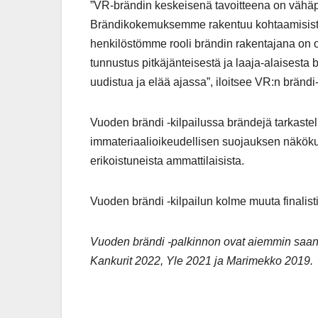
”VR-brändin keskeisenä tavoitteena on vähä
Brändikokemuksemme rakentuu kohtaamisista yh
henkilöstömme rooli brändin rakentajana on ol
tunnustus pitkäjänteisestä ja laaja-alaisesta 
uudistua ja elää ajassa”, iloitsee VR:n bränd
Vuoden brändi -kilpailussa brändejä tarkastell
immateriaalioikeudellisen suojauksen näkökul
erikoistuneista ammattilaisista.
Vuoden brändi -kilpailun kolme muuta finali
Vuoden brändi -palkinnon ovat aiemmin saa
Kankurit 2022, Yle 2021 ja Marimekko 2019.