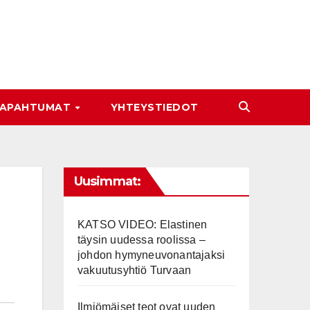
APAHTUMAT
YHTEYSTIEDOT
Uusimmat:
KATSO VIDEO: Elastinen
täysin uudessa roolissa –
johdon hymyneuvonantajaksi
vakuutusyhtiö Turvaan
Ilmiömäiset teot ovat uuden