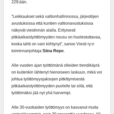
229:ään.
“Leikkaukset sekä valtionhallinnossa, järjestöjen
avustuksissa että kuntien valtionavustuksissa
näkyvät viestinnän alalla. Erityisesti
pitkäaikaistyöttömyyden nousu on huolestuttavaa,
koska tahti on vain kiihtynyt”, sanoo Viesti ry:n
toiminnanjohtaja
Siina Repo
.
Alle vuoden ajan työttömänä olleiden trendikäyrä
on kuitenkin lähtenyt hienoiseen laskuun, mikä voi
johtua työttömyysjaksojen pitkittymisestä
pitkäaikaistyöttömyyden puolelle tai siitä, että
työttömäksi jää nyt yhä harvempi.
Alle 30-vuotiaiden työttömyys on kasvanut muita