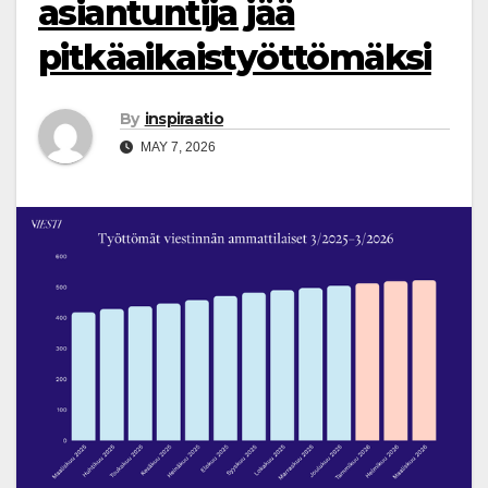
asiantuntija jää
pitkäaikaistyöttömäksi
By
inspiraatio
MAY 7, 2026