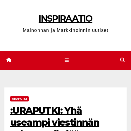
Skip
to
INSPIRAATIO
content
Mainonnan ja Markkinoinnin uutiset
URAPUTKI
:URAPUTKI: Yhä
useampi viestinnän