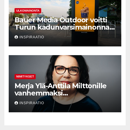
ULKOMAINONTA
Bauer Media Outdoor voitti
Turun kadunvarsimainonnan
kilpailutuksen
INSPIRAATIO
NIMITYKSET
Merja Ylä-Anttila Milttonille
vanhemmaksi
neuvonantajaksi
INSPIRAATIO