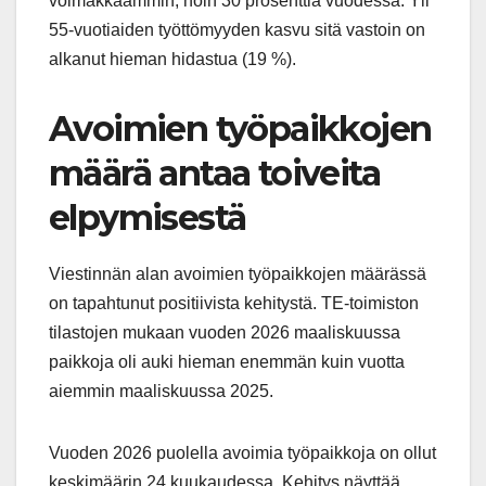
voimakkaammin, noin 30 prosenttia vuodessa. Yli
55-vuotiaiden työttömyyden kasvu sitä vastoin on
alkanut hieman hidastua (19 %).
Avoimien työpaikkojen
määrä antaa toiveita
elpymisestä
Viestinnän alan avoimien työpaikkojen määrässä
on tapahtunut positiivista kehitystä. TE-toimiston
tilastojen mukaan vuoden 2026 maaliskuussa
paikkoja oli auki hieman enemmän kuin vuotta
aiemmin maaliskuussa 2025.
Vuoden 2026 puolella avoimia työpaikkoja on ollut
keskimäärin 24 kuukaudessa. Kehitys näyttää