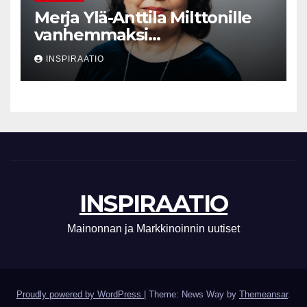
Merja Ylä-Anttila Milttonille
vanhemmaksi
neuvonantajaksi
INSPIRAATIO
INSPIRAATIO
Mainonnan ja Markkinoinnin uutiset
Proudly powered by WordPress
|
Theme: News Way by
Themeansar
.