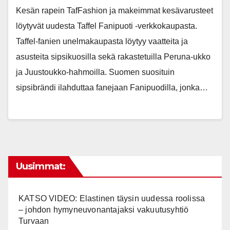
Kesän rapein TafFashion ja makeimmat kesävarusteet
löytyvät uudesta Taffel Fanipuoti -verkkokaupasta.
Taffel-fanien unelmakaupasta löytyy vaatteita ja
asusteita sipsikuosilla sekä rakastetuilla Peruna-ukko
ja Juustoukko-hahmoilla. Suomen suosituin
sipsibrändi ilahduttaa fanejaan Fanipuodilla, jonka…
Uusimmat:
KATSO VIDEO: Elastinen täysin uudessa roolissa
– johdon hymyneuvonantajaksi vakuutusyhtiö
Turvaan