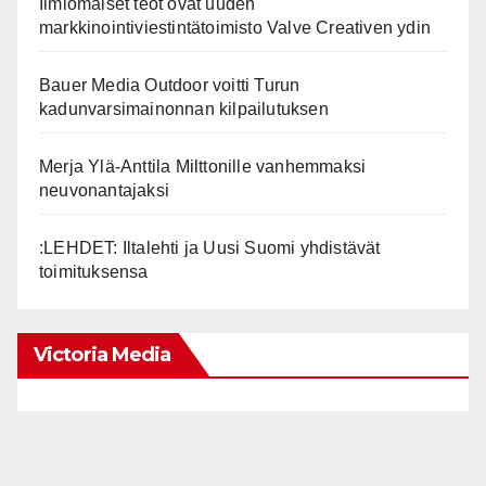
Ilmiömäiset teot ovat uuden
markkinointiviestintätoimisto Valve Creativen ydin
Bauer Media Outdoor voitti Turun
kadunvarsimainonnan kilpailutuksen
Merja Ylä-Anttila Milttonille vanhemmaksi
neuvonantajaksi
:LEHDET: Iltalehti ja Uusi Suomi yhdistävät
toimituksensa
Victoria Media