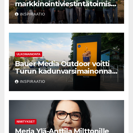
markkinointiviestintätoimisto
Valve Creativen ydin
INSPIRAATIO
ULKOMAINONTA
Bauer Media Outdoor voitti
Turun kadunvarsimainonnan
kilpailutuksen
INSPIRAATIO
NIMITYKSET
Merja Ylä-Anttila Milttonille