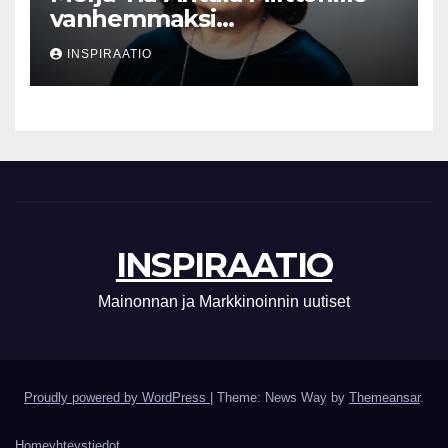
vanhemmaksi
neuvonantajaksi
INSPIRAATIO
INSPIRAATIO
Mainonnan ja Markkinoinnin uutiset
Proudly powered by WordPress
|
Theme: News Way by
Themeansar
.
Home
yhteystiedot