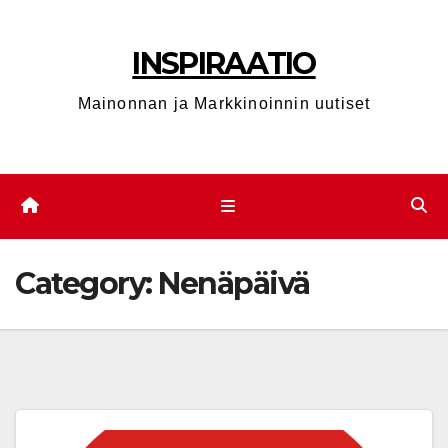
Skip
to
INSPIRAATIO
content
Mainonnan ja Markkinoinnin uutiset
Category:
Nenäpäivä