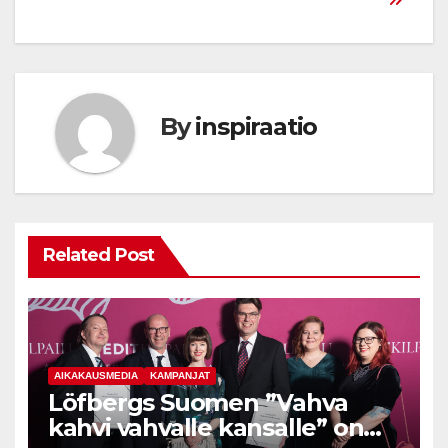
By
inspiraatio
Related Post
AIKAKAUSMEDIA
KAMPANJAT
Löfbergs Suomen ”Vahva
kahvi vahvalle kansalle” on