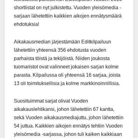
shortlistat on nyt julkistettu. Vuoden yleisömedia -
sarjaan lähetettiin kaikkien aikojen ennätysmäärä
ehdotuksia!
Aikakausmedian järjestämään Editkilpailuun
lähetettiin yhteensä 356 ehdotusta vuoden
parhaista töistä ja tekijöistä. Niiden joukosta
tuomaristot ovat valinneet jokaisen sarjan kolme
parasta. Kilpailussa oli yhteensä 16 sarjaa, joista
13 oli toimituksellisia ja kolme markkinoinnillisia.
Suosituimmat sarjat olivat Vuoden
aikakauslehtikansi, johon lähetettiin 67 kantta,
sekä Vuoden aikakausmediajuttu, johon lähetettiin
54 juttua. Kaikkien aikojen ennätys tehtiin Vuoden
yleisömedia -sarjassa, johon tuli kaiken kaikkiaan