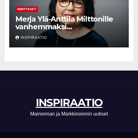
NIMITYKSET
Merja Ylä-Anttila Milttonille
vanhemmaksi
neuvonantajaksi
INSPIRAATIO
INSPIRAATIO
Mainonnan ja Markkinoinnin uutiset