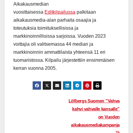
Aikakausmedian
vuosittaisessa
Editkilpailussa
palkitaan
aikakausmedia-alan parhaita osaajia ja
toteutuksia toimituksellisissa ja
markkinoinnillisissa sarjoissa. Vuoden 2023
voittajia oli valitsemassa 44 median ja
markkinoinnin ammattilaista yhteensä 11 eri
tuomaristossa. Kilpailu järjestettiin ensimmäisen
kerran vuonna 2005.
Post
Löfbergs Suomen ”Vahva
kahvi vahvalle kansalle”
navigation
on Vuoden
aikakausmediakampanja