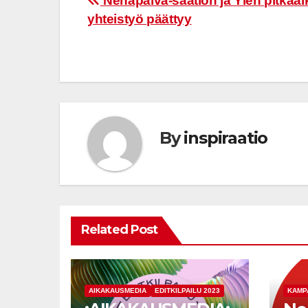
Post
Nenäpäivä-säätiön ja Ylen pitkäai
yhteistyö päättyy
navigation
By
inspiraatio
Related Post
AIKAKAUSMEDIA
EDITKILPAILU 2023
KAMP