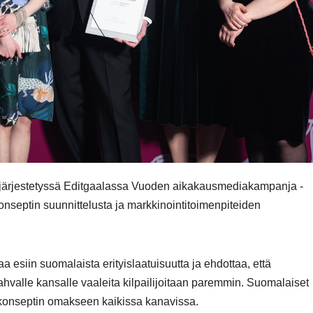
22 järjestetyssä Editgaalassa Vuoden aikakausmediakampanja -
onseptin suunnittelusta ja markkinointitoimenpiteiden
 esiin suomalaista erityislaatuisuutta ja ehdottaa, että
hvalle kansalle vaaleita kilpailijoitaan paremmin. Suomalaiset
 konseptin omakseen kaikissa kanavissa.