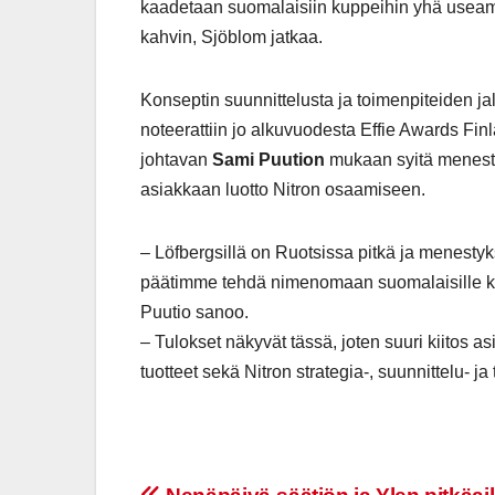
kaadetaan suomalaisiin kuppeihin yhä useamm
kahvin, Sjöblom jatkaa.
Konseptin suunnittelusta ja toimenpiteiden ja
noteerattiin jo alkuvuodesta Effie Awards Finl
johtavan
Sami Puution
mukaan syitä menestyk
asiakkaan luotto Nitron osaamiseen.
– Löfbergsillä on Ruotsissa pitkä ja menestyk
päätimme tehdä nimenomaan suomalaisille kulu
Puutio sanoo.
– Tulokset näkyvät tässä, joten suuri kiitos 
tuotteet sekä Nitron strategia-, suunnittelu- ja