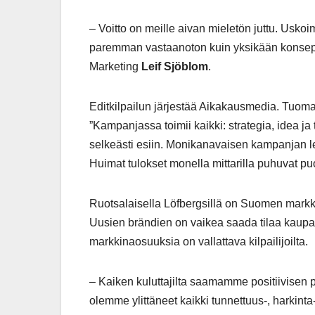
– Voitto on meille aivan mieletön juttu. Uskoi
paremman vastaanoton kuin yksikään konsep
Marketing
Leif Sjöblom
.
Editkilpailun järjestää Aikakausmedia. Tuomar
”Kampanjassa toimii kaikki: strategia, idea ja
selkeästi esiin. Monikanavaisen kampanjan le
Huimat tulokset monella mittarilla puhuvat pu
Ruotsalaisella Löfbergsillä on Suomen markki
Uusien brändien on vaikea saada tilaa kaupan
markkinaosuuksia on vallattava kilpailijoilta.
– Kaiken kuluttajilta saamamme positiivisen p
olemme ylittäneet kaikki tunnettuus-, harkint