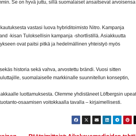
in. Se on hyvä juttu, sillä suomalaiset ansaitsevat arvoisensa
lkautuksesta vastasi luova hybriditoimisto Nitro. Kampanja
and -kisan Tuloksellisin kampanja -shortlistillä. Asiakkuutta
seen ovat paitsi pitkä ja hedelmällinen yhteistyö myös
sekäs historia sekä vahva, arvostettu brändi. Vuosi sitten
ttajille, suomalaiselle markkinalle suunnitellun konseptin,
asiakkaalle luottamuksesta. Olemme yhdistäneet Löfbergsin upea
 tuotanto-osaamisen voitokkaalla tavalla – kirjaimellisesti.