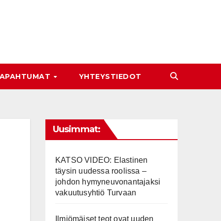
APAHTUMAT
YHTEYSTIEDOT
Uusimmat:
KATSO VIDEO: Elastinen
täysin uudessa roolissa –
johdon hymyneuvonantajaksi
vakuutusyhtiö Turvaan
Ilmiömäiset teot ovat uuden