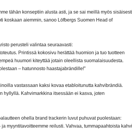
mme tähän konseptiin alusta asti, ja se sai meillä myös sisäisest
ti koskaan aiemmin, sanoo Löfbergs Suomen Head of
isto perusteli valintaa seuraavasti:
 toteutus. Printissä kokosivu herättää huomion ja tuo tuotteen
mpeä huumori kiteyttää jotain oleellista suomalaisuudesta.
olestaan – hatunnosto haastajabrändille!”
noilla vastassaan kaksi kovaa etabloitunutta kahvibrändiä.
 hyllyllä. Kahvimarkkina itsessään ei kasva, joten
alautteen ohella brand trackerin luvut puhuvat puolestaan:
a- ja myyntitavoitteemme reilusti. Vahvaa, tummapaahtoista kahv