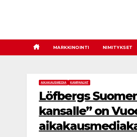
Skip
to
content
MARKKINOINTI
NIMITYKSET
AIKAKAUSMEDIA
KAMPANJAT
Löfbergs Suomen
kansalle” on Vu
aikakausmediak