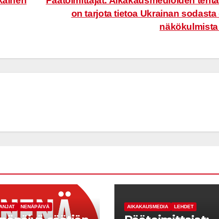
kainen
Päätoimittajat: Aikakausmedioiden teht
on tarjota tietoa Ukrainan sodasta 
näkökulmist
ANJAT
NENÄPÄIVÄ
AIKAKAUSMEDIA
LEHDET