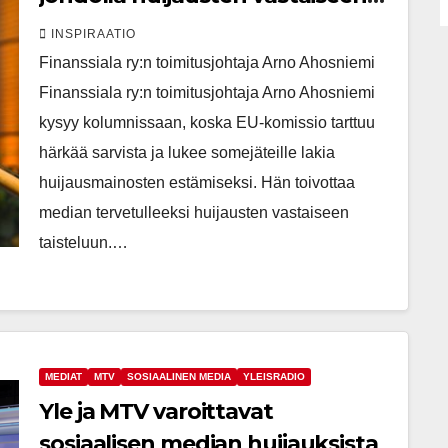
rintamaan – koska somejätit
INSPIRAATIO
pannaan vastuuseen?
Finanssiala ry:n toimitusjohtaja Arno Ahosniemi
Finanssiala ry:n toimitusjohtaja Arno Ahosniemi
kysyy kolumnissaan, koska EU-komissio tarttuu
härkää sarvista ja lukee somejäteille lakia
huijausmainosten estämiseksi. Hän toivottaa
median tervetulleeksi huijausten vastaiseen
taisteluun.…
MEDIAT
MTV
SOSIAALINEN MEDIA
YLEISRADIO
Yle ja MTV varoittavat
sosiaalisen median huijauksista