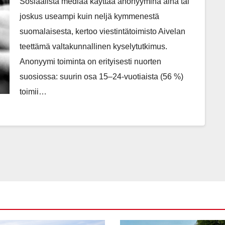
Sosiaalista mediaa käyttää anonyymina aina tai
yleistymiseen
joskus useampi kuin neljä kymmenestä
suomalaisesta, kertoo viestintätoimisto Aivelan
teettämä valtakunnallinen kyselytutkimus.
Anonyymi toiminta on erityisesti nuorten
suosiossa: suurin osa 15–24-vuotiaista (56 %)
toimii…