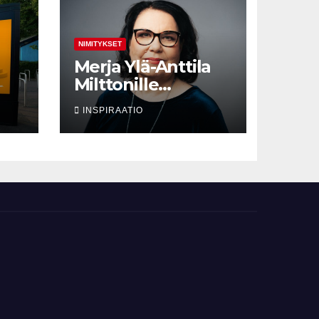
NIMITYKSET
Merja Ylä-Anttila
Milttonille
vanhemmaksi
INSPIRAATIO
non
neuvonantajaksi
sen