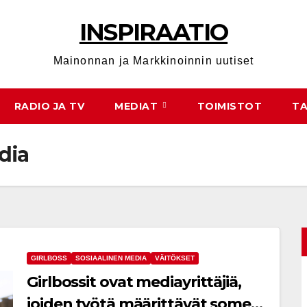
INSPIRAATIO
Mainonnan ja Markkinoinnin uutiset
RADIO JA TV
MEDIAT
TOIMISTOT
T
dia
GIRLBOSS
SOSIAALINEN MEDIA
VÄITÖKSET
Girlbossit ovat mediayrittäjiä,
joiden työtä määrittävät somen