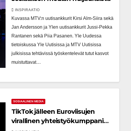
INSPIRAATIO
Kuvassa MTV:n uutisankkurit Kirsi Alm-Siira sekä
Jan Andersson ja Ylen uutisankkurit Jussi-Pekka
Rantanen sekä Piia Pasanen. Yle Uudessa
tietoiskussa Yle Uutisissa ja MTV Uutisissa
julkisissa tehtävissä työskentelevät tutut kasvot
muistuttavat…
SOSIAALINEN MEDIA
TikTok jälleen Euroviisujen
virallinen yhteistyökumppani
vuonna 2024 – Sovelluksessa jo