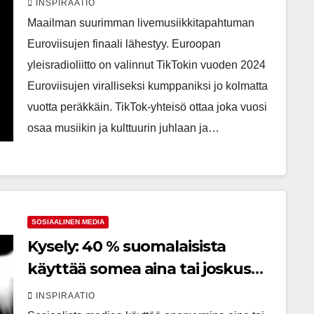
INSPIRAATIO
yli puoli miljoonaa #Eurovision-
Maailman suurimman livemusiikkitapahtuman
julkaisua
Euroviisujen finaali lähestyy. Euroopan
yleisradioliitto on valinnut TikTokin vuoden 2024
Euroviisujen viralliseksi kumppaniksi jo kolmatta
vuotta peräkkäin. TikTok-yhteisö ottaa joka vuosi
osaa musiikin ja kulttuurin juhlaan ja…
SOSIAALINEN MEDIA
Kysely: 40 % suomalaisista
käyttää somea aina tai joskus
anonyymina – Ilmiö voi olla
INSPIRAATIO
yhteydessä vihapuheen