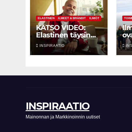
ELASTINEN
ILMEET & BRÄNDIT
ILMIÖT
TOIM
KATSO VIDEO:
Il
Elastinen täysin
ov
uudessa roolissa –
ma
INSPIRAATIO
IN
johdon
nt
hymyneuvonantaj
Cr
aksi vakuutusyhtiö
Turvaan
INSPIRAATIO
Mainonnan ja Markkinoinnin uutiset