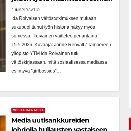
logiikka ja sukupuolittuneet
INSPIRAATIO
valtarakenteet
Ida Roivaisen väitöstutkimuksen mukaan
sukupuolittunut työn historia näkyy myös
somessa. Roivainen väittelee perjantaina
15.5.2026. Kuvaaja: Jonne Renvall / Tampereen
yliopisto YTM Ida Roivainen tutki
väitöskirjassaan, mitä sosiaalisessa mediassa
esiintyvä ”girlbossius”…
SOSIAALINEN MEDIA
Media uutisankkureiden
johdolla huijausten vastaiseen