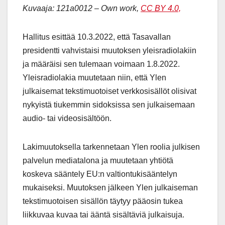
Kuvaaja: 121a0012 – Own work,
CC BY 4.0,
Hallitus esittää 10.3.2022, että Tasavallan
presidentti vahvistaisi muutoksen yleisradiolakiin
ja määräisi sen tulemaan voimaan 1.8.2022.
Yleisradiolakia muutetaan niin, että Ylen
julkaisemat tekstimuotoiset verkkosisällöt olisivat
nykyistä tiukemmin sidoksissa sen julkaisemaan
audio- tai videosisältöön.
Lakimuutoksella tarkennetaan Ylen roolia julkisen
palvelun mediatalona ja muutetaan yhtiötä
koskeva sääntely EU:n valtiontukisääntelyn
mukaiseksi. Muutoksen jälkeen Ylen julkaiseman
tekstimuotoisen sisällön täytyy pääosin tukea
liikkuvaa kuvaa tai ääntä sisältäviä julkaisuja.