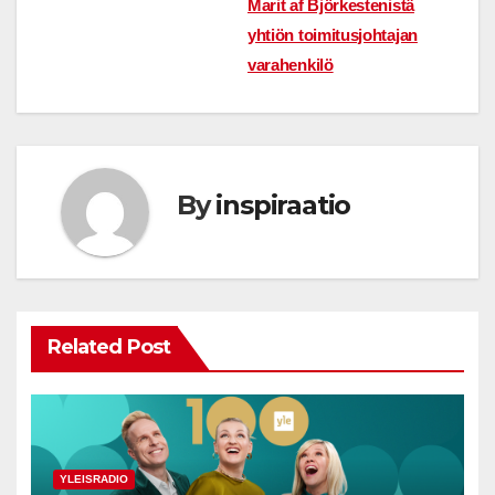
Marit af Björkestenistä
yhtiön toimitusjohtajan
varahenkilö
By
inspiraatio
Related Post
YLEISRADIO