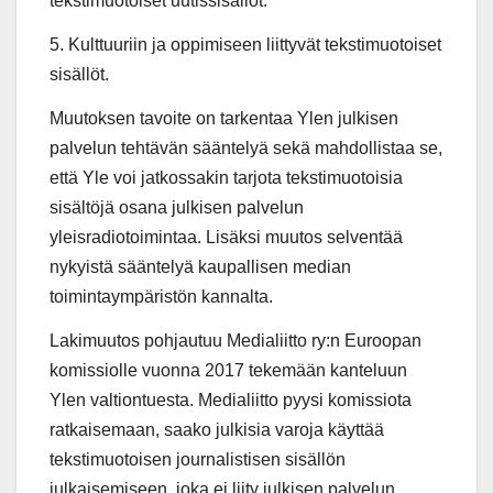
tekstimuotoiset uutissisällöt.
5. Kulttuuriin ja oppimiseen liittyvät tekstimuotoiset
sisällöt.
Muutoksen tavoite on tarkentaa Ylen julkisen
palvelun tehtävän sääntelyä sekä mahdollistaa se,
että Yle voi jatkossakin tarjota tekstimuotoisia
sisältöjä osana julkisen palvelun
yleisradiotoimintaa. Lisäksi muutos selventää
nykyistä sääntelyä kaupallisen median
toimintaympäristön kannalta.
Lakimuutos pohjautuu Medialiitto ry:n Euroopan
komissiolle vuonna 2017 tekemään kanteluun
Ylen valtiontuesta. Medialiitto pyysi komissiota
ratkaisemaan, saako julkisia varoja käyttää
tekstimuotoisen journalistisen sisällön
julkaisemiseen, joka ei liity julkisen palvelun