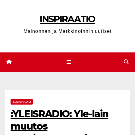
Skip
to
INSPIRAATIO
content
Mainonnan ja Markkinoinnin uutiset
YLEISRADIO
:YLEISRADIO: Yle-lain
muutos