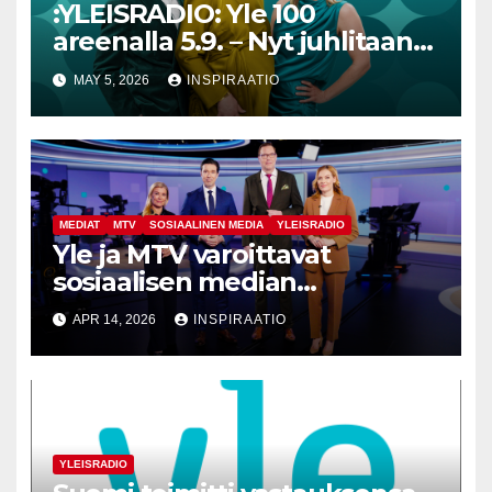
:YLEISRADIO: Yle 100
areenalla 5.9. – Nyt juhlitaan
isosti yhteisiä hetkiä
MAY 5, 2026
INSPIRAATIO
MEDIAT
MTV
SOSIAALINEN MEDIA
YLEISRADIO
Yle ja MTV varoittavat
sosiaalisen median
huijauksista
APR 14, 2026
INSPIRAATIO
YLEISRADIO