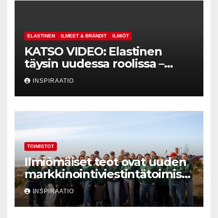
ELASTINEN
ILMEET & BRÄNDIT
ILMIÖT
KATSO VIDEO: Elastinen
täysin uudessa roolissa –
johdon
INSPIRAATIO
hymyneuvonantajaksi
vakuutusyhtiö Turvaan
TOIMISTOT
Ilmiömäiset teot ovat uuden
markkinointiviestintätoimisto
Valve Creativen ydin
INSPIRAATIO