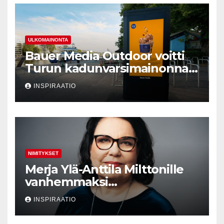
ULKOMAINONTA
Bauer Media Outdoor voitti
Turun kadunvarsimainonnan
kilpailutuksen
INSPIRAATIO
NIMITYKSET
Merja Ylä-Anttila Milttonille
vanhemmaksi
neuvonantajaksi
INSPIRAATIO