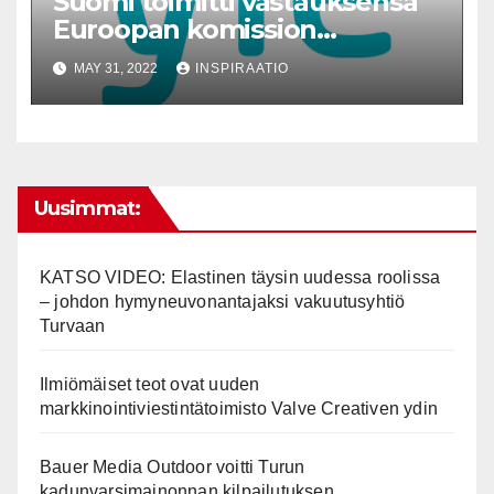
Suomi toimitti vastauksensa
Euroopan komission
kysymyksiin Sanoman
MAY 31, 2022
INSPIRAATIO
tekemästä Yle-kantelusta
Uusimmat:
KATSO VIDEO: Elastinen täysin uudessa roolissa
– johdon hymyneuvonantajaksi vakuutusyhtiö
Turvaan
Ilmiömäiset teot ovat uuden
markkinointiviestintätoimisto Valve Creativen ydin
Bauer Media Outdoor voitti Turun
kadunvarsimainonnan kilpailutuksen