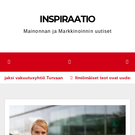
Skip
to
INSPIRAATIO
content
Mainonnan ja Markkinoinnin uutiset
usyhtiö Turvaan
Ilmiömäiset teot ovat uuden markkinointivie