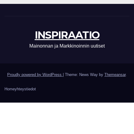
INSPIRAATIO
Mainonnan ja Markkinoinnin uutiset
Proudly powered by WordPress
|
Theme: News Way by
Themeansar
.
Home
yhteystiedot