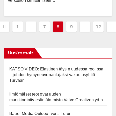
verkoston kehittämiseen…
Posts
1
…
7
8
9
…
12
pagination
Uusimmat:
KATSO VIDEO: Elastinen täysin uudessa roolissa
– johdon hymyneuvonantajaksi vakuutusyhtiö
Turvaan
Ilmiömäiset teot ovat uuden
markkinointiviestintätoimisto Valve Creativen ydin
Bauer Media Outdoor voitti Turun