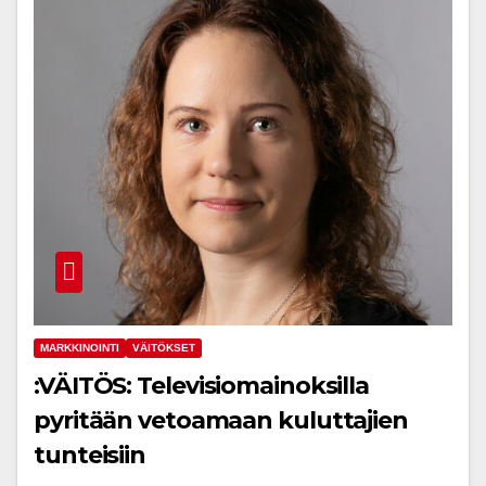
MARKKINOINTI
VÄITÖKSET
:VÄITÖS: Televisiomainoksilla
pyritään vetoamaan kuluttajien
tunteisiin