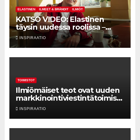
ELASTINEN
ILMEET & BRÄNDIT
ILMIÖT
KATSO VIDEO: Elastinen
täysin uudessa roolissa –
johdon
INSPIRAATIO
hymyneuvonantajaksi
vakuutusyhtiö Turvaan
TOIMISTOT
Ilmiömäiset teot ovat uuden
markkinointiviestintätoimisto
Valve Creativen ydin
INSPIRAATIO