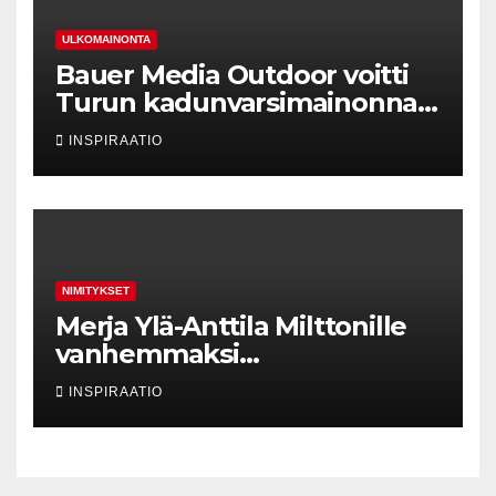
ULKOMAINONTA
Bauer Media Outdoor voitti
Turun kadunvarsimainonnan
kilpailutuksen
INSPIRAATIO
NIMITYKSET
Merja Ylä-Anttila Milttonille
vanhemmaksi
neuvonantajaksi
INSPIRAATIO