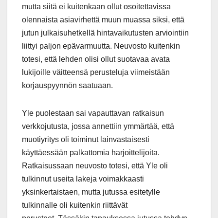
mutta siitä ei kuitenkaan ollut osoitettavissa
olennaista asiavirhettä muun muassa siksi, että
jutun julkaisuhetkellä hintavaikutusten arviointiin
liittyi paljon epävarmuutta. Neuvosto kuitenkin
totesi, että lehden olisi ollut suotavaa avata
lukijoille väitteensä perusteluja viimeistään
korjauspyynnön saatuaan.
Yle puolestaan sai vapauttavan ratkaisun
verkkojutusta, jossa annettiin ymmärtää, että
muotiyritys oli toiminut lainvastaisesti
käyttäessään palkattomia harjoittelijoita.
Ratkaisussaan neuvosto totesi, että Yle oli
tulkinnut useita lakeja voimakkaasti
yksinkertaistaen, mutta jutussa esitetylle
tulkinnalle oli kuitenkin riittävät