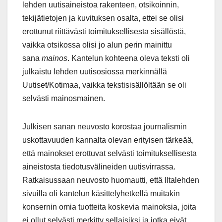
lehden uutisaineistoa rakenteen, otsikoinnin,
tekijätietojen ja kuvituksen osalta, ettei se olisi
erottunut riittävästi toimituksellisesta sisällöstä,
vaikka otsikossa olisi jo alun perin mainittu
sana
mainos
. Kantelun kohteena oleva teksti oli
julkaistu lehden uutisosiossa merkinnällä
Uutiset/Kotimaa, vaikka tekstisisällöltään se oli
selvästi mainosmainen.
Julkisen sanan neuvosto korostaa journalismin
uskottavuuden kannalta olevan erityisen tärkeää,
että mainokset erottuvat selvästi toimituksellisesta
aineistosta tiedotusvälineiden uutisvirrassa.
Ratkaisussaan neuvosto huomautti, että Iltalehden
sivuilla oli kantelun käsittelyhetkellä muitakin
konsernin omia tuotteita koskevia mainoksia, joita
ei ollut selvästi merkitty sellaisiksi ja jotka eivät