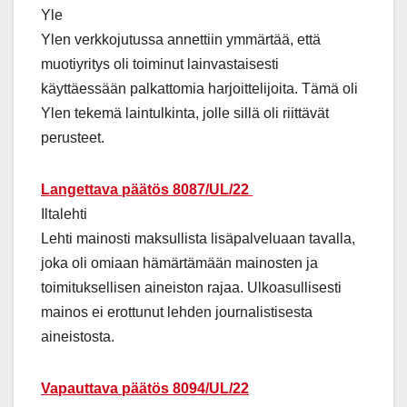
Yle
Ylen verkkojutussa annettiin ymmärtää, että
muotiyritys oli toiminut lainvastaisesti
käyttäessään palkattomia harjoittelijoita. Tämä oli
Ylen tekemä laintulkinta, jolle sillä oli riittävät
perusteet.
Langettava päätös 8087/UL/22
Iltalehti
Lehti mainosti maksullista lisäpalveluaan tavalla,
joka oli omiaan hämärtämään mainosten ja
toimituksellisen aineiston rajaa. Ulkoasullisesti
mainos ei erottunut lehden journalistisesta
aineistosta.
Vapauttava päätös 8094/UL/22