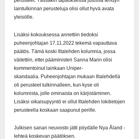
perusteet. Tässäkin tapauksessa jutussa tehdyn
laintulkinnan perusteluja olisi ollut hyvä avata
yleisölle.
Lisäksi kokouksessa annettiin tiedoksi
puheenjohtajan 17.11.2022 tekemä vapauttava
päätös. Tämä koski Iltalehden kolumnia, jossa
väitettiin, ettei pääministeri Sanna Marin olisi
kommentoinut lainkaan Uniper-
skandaalia. Puheenjohtajan mukaan Iltalehdellä
oli perusteet tulkinnalleen, kun kyse oli
kolumnista, jolle ominaista on kärjistäminen.
Lisäksi oikaisupyyntö ei ollut Iltalehden lokitietojen
perusteella koskaan saapunut perille.
Julkisen sanan neuvosto jätti pöydälle Nya Åland -
lehteä koskevan päätöksen.