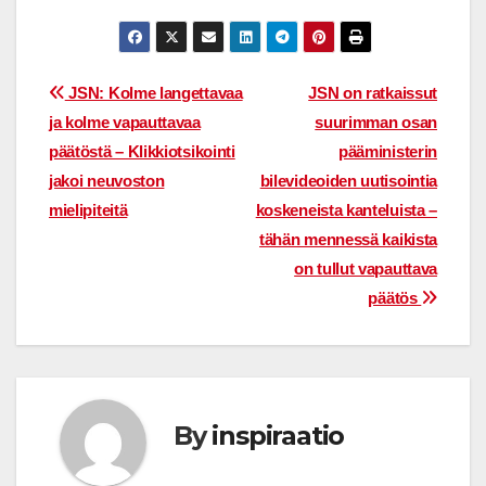
Post
JSN: Kolme langettavaa
JSN on ratkaissut
ja kolme vapauttavaa
suurimman osan
navigation
päätöstä – Klikkiotsikointi
pääministerin
jakoi neuvoston
bilevideoiden uutisointia
mielipiteitä
koskeneista kanteluista –
tähän mennessä kaikista
on tullut vapauttava
päätös
By
inspiraatio