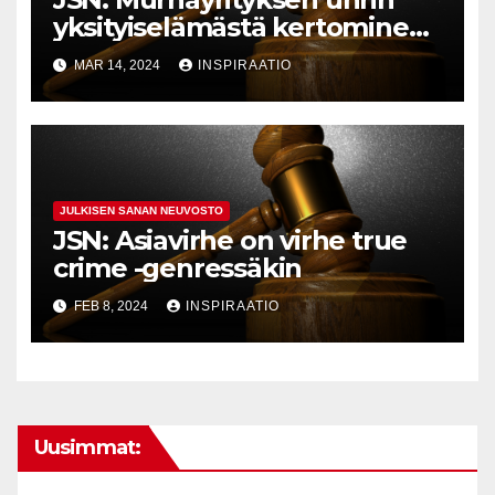
yksityiselämästä kertominen
toi langettavan
MAR 14, 2024
INSPIRAATIO
JULKISEN SANAN NEUVOSTO
JSN: Asiavirhe on virhe true
crime -genressäkin
FEB 8, 2024
INSPIRAATIO
Uusimmat: