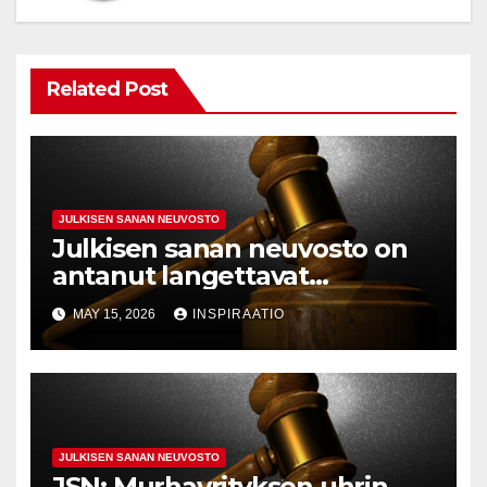
Related Post
JULKISEN SANAN NEUVOSTO
Julkisen sanan neuvosto on
antanut langettavat
päätökset Iltalehdelle,
MAY 15, 2026
INSPIRAATIO
Suomen Kuvalehdelle ja
Kangasniemen
Kunnallislehdelle. Lisäksi
MTV sai puheenjohtajan
langettavan
JULKISEN SANAN NEUVOSTO
JSN: Murhayrityksen uhrin