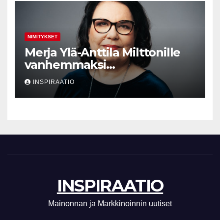
NIMITYKSET
Merja Ylä-Anttila Milttonille
vanhemmaksi
neuvonantajaksi
INSPIRAATIO
INSPIRAATIO
Mainonnan ja Markkinoinnin uutiset