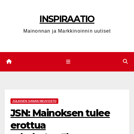
Skip
to
INSPIRAATIO
content
Mainonnan ja Markkinoinnin uutiset
JULKISEN SANAN NEUVOSTO
JSN: Mainoksen tulee
erottua